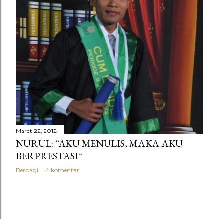
i
n
g
a
n
Maret 22, 2012
NURUL: “AKU MENULIS, MAKA AKU
BERPRESTASI”
Berbagi
4 komentar