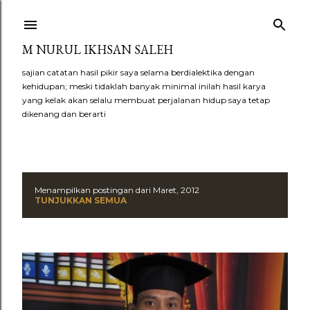
Langsung ke konten utama
M NURUL IKHSAN SALEH
sajian catatan hasil pikir saya selama berdialektika dengan
kehidupan; meski tidaklah banyak minimal inilah hasil karya
yang kelak akan selalu membuat perjalanan hidup saya tetap
dikenang dan berarti
Menampilkan postingan dari Maret, 2012
P
TUNJUKKAN SEMUA
o
s
t