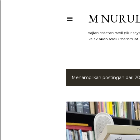
M NURUL
sajian catatan hasil pikir s
kelak akan selalu membuat p
Menampilkan postingan dari 2
P
o
s
t
i