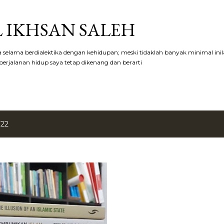
Langsung ke konten utama
 IKHSAN SALEH
aya selama berdialektika dengan kehidupan; meski tidaklah banyak minimal ini
erjalanan hidup saya tetap dikenang dan berarti
022