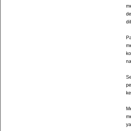
me
de
di
Pa
me
ko
na
Se
pe
ke
Me
me
ya