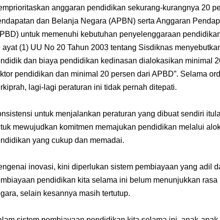
mprioritaskan anggaran pendidikan sekurang-kurangnya 20 pe
ndapatan dan Belanja Negara (APBN) serta Anggaran Pendap
PBD) untuk memenuhi kebutuhan penyelenggaraan pendidikan na
 ayat (1) UU No 20 Tahun 2003 tentang Sisdiknas menyebutkan,
ndidik dan biaya pendidikan kedinasan dialokasikan minimal 
ktor pendidikan dan minimal 20 persen dari APBD”. Selama orde
rkiprah, lagi-lagi peraturan ini tidak pernah ditepati.
nsistensi untuk menjalankan peraturan yang dibuat sendiri itul
tuk mewujudkan komitmen memajukan pendidikan melalui alo
ndidikan yang cukup dan memadai.
ngenai inovasi, kini diperlukan sistem pembiayaan yang adil d
mbiayaan pendidikan kita selama ini belum menunjukkan rasa 
gara, selain kesannya masih tertutup.
lam sistem pembiayaan pendidikan kita selama ini, anak-anak 