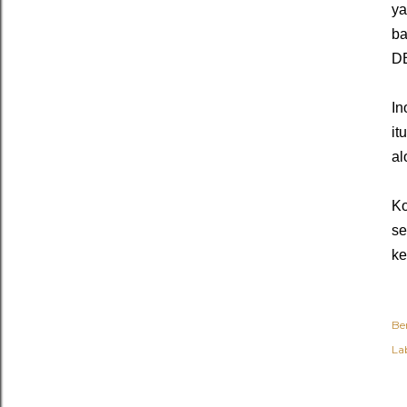
ya
ba
D
In
it
al
Ko
se
ke
Be
Lab