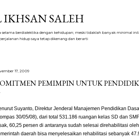
Langsung ke konten utama
 IKHSAN SALEH
aya selama berdialektika dengan kehidupan; meski tidaklah banyak minimal ini
erjalanan hidup saya tetap dikenang dan berarti
vember 17, 2009
OMITMEN PEMIMPIN UNTUK PENDIDI
enurut Suyanto, Direktur Jenderal Manajemen Pendidikan Das
ompas 30/05/08), dari total 531.186 ruangan kelas SD dan SMP
sak, 60,25 persen di antaranya sudah selesai direhabilitasi ol
merintah daerah bisa menyelesaikan rehabilitasi sebanyak 47.