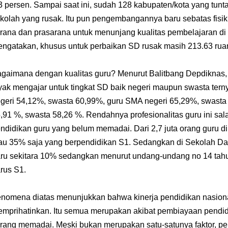
3 persen.
Sampai saat ini, sudah 128 kabupaten/kota yang tun
kolah yang rusak.
Itu pun pengembangannya baru sebatas fisik
rana dan prasarana untuk menunjang kualitas pembelajaran di
ngatakan, khusus untuk perbaikan SD rusak masih 213.63 rua
gaimana dengan kualitas guru?
Menurut Balitbang Depdiknas,
yak mengajar untuk tingkat SD baik negeri maupun swasta ter
geri 54,12%, swasta 60,99%, guru SMA negeri 65,29%, swasta
,91 %, swasta 58,26 %. Rendahnya profesionalitas guru ini sal
ndidikan guru yang belum memadai. Dari 2,7 juta orang guru d
au 35% saja yang berpendidikan S1. Sedangkan di Sekolah Da
ru sekitara 10% sedangkan menurut undang-undang no 14 tah
rus S1.
nomena diatas menunjukkan bahwa kinerja pendidikan nasiona
mprihatinkan. Itu semua merupakan akibat pembiayaan pendid
rang memadai. Meski bukan merupakan satu-satunya faktor, p