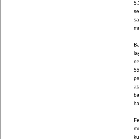
5,
se
sa
me
Ba
la
ne
55
pe
at
ba
ha
Fe
me
ku