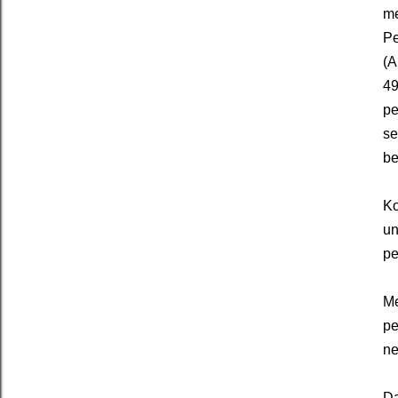
me
Pe
(A
49
pe
se
be
Ko
un
pe
Me
pe
ne
Da