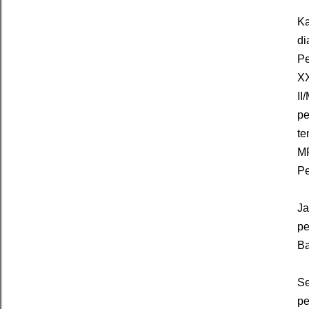
Ka
di
Pe
XX
II
pe
te
MP
Pe
Ja
pe
Ba
Se
pe