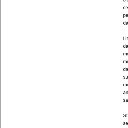
ce
pe
da
Ha
d
me
mi
da
su
me
an
sa
St
se