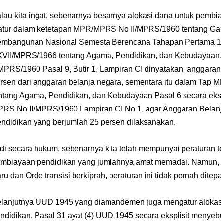
lau kita ingat, sebenarnya besarnya alokasi dana untuk pemb
atur dalam ketetapan MPR/MPRS No II/MPRS/1960 tentang Gar
mbangunan Nasional Semesta Berencana Tahapan Pertama 
VII/MPRS/1966 tentang Agama, Pendidikan, dan Kebudayaa
/MPRS/1960 Pasal 9, Butir 1, Lampiran CI dinyatakan, anggara
rsen dari anggaran belanja negara, sementara itu dalam Ta
ntang Agama, Pendidikan, dan Kebudayaan Pasal 6 secara ekspl
RS No II/MPRS/1960 Lampiran CI No 1, agar Anggaran Belanj
ndidikan yang berjumlah 25 persen dilaksanakan.
di secara hukum, sebenarnya kita telah mempunyai peraturan t
mbiayaan pendidikan yang jumlahnya amat memadai. Namun,
ru dan Orde transisi berkiprah, peraturan ini tidak pernah ditepa
lanjutnya UUD 1945 yang diamandemen juga mengatur alokas
ndidikan. Pasal 31 ayat (4) UUD 1945 secara eksplisit menyeb