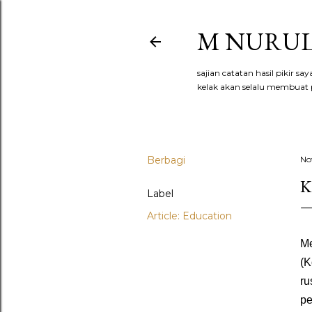
M NURUL
sajian catatan hasil pikir s
kelak akan selalu membuat p
Berbagi
No
K
Label
Article: Education
M
(K
ru
pe