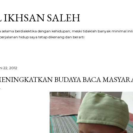
Langsung ke konten utama
 IKHSAN SALEH
aya selama berdialektika dengan kehidupan; meski tidaklah banyak minimal ini
erjalanan hidup saya tetap dikenang dan berarti
ni 22, 2012
ENINGKATKAN BUDAYA BACA MASYAR