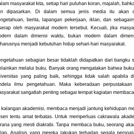
lam masyarakat kita, setiap hari puluhan koran, majalah, bahk
an dipasarkan.
Di dalam semua jenis media itu akan di
ngetahuan, berita, lapangan pekerjaan, iklan, dan sebaga
serap oleh masyarakat modern tersebut. Kecuali, jika masy
odern dalam dimensi waktu, bukan modern dalam dimens
harusnya menjadi kebutuhan hidup sehari-hari masyarakat.
ngetahuan sebagian besar tidaklah didapatkan dari bangku s
lainkan melalui buku. Banyak orang mengatakan bahwa buk
iversitas yang paling baik, sehingga tidak salah apabila
endela ilmu pengetahuan.
Maka keberadaan perpustakaan 
syarakat sangatlah penting sebagai tempat kagiatan membaca
 kalangan akademisi, membaca menjadi jantung kehidupan mer
sen tentu amat terbatas. U
ntuk memperluas cakrawala akad
rana yang mesti diakrabi.
Tanpa membaca buku, seorang akade
elap.
Analisis yang mereka lakukan terhadap segala persoalan