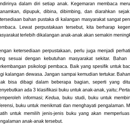
ndirinya dalam diri setiap anak. Kegemaran membaca mer
tanamkan, dipupuk, dibina, dibimbing, dan diarahkan sej
tersediaan bahan pustaka di kalangan masyarakat sangat pe
mbaca. Lewat perpustakaan tersebut, kita berharap keg
syarakat terlebih dikalangan anak-anak akan semakin meningk
ngan ketersediaan perpustakaan, perlu juga menjadi perhat
ng sesuai dengan kebutuhan masyarakat sekitar. Bahan 
rkembangan psikologi pembaca. Baik yang spesifik untuk ba
gi kalangan dewasa. Jangan sampai kemudian tertukar. Baha
ak bisa dibagi dalam beberapa bagian, seperti yang ditu
nyebutkan ada 3 klasifikasi buku untuk anak-anak, yaitu;
Pert
mperoleh informasi;
Kedua,
buku studi, buku untuk membi
ferensi, buku untuk menikmati dan menghayati pengalaman. 
latih untuk memilih jenis-jenis buku yang akan memperlu
ngalaman anak-anak tersebut.