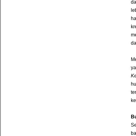
da
le
ha
kr
me
da
Me
ya
K
hu
te
ke
B
Se
ba