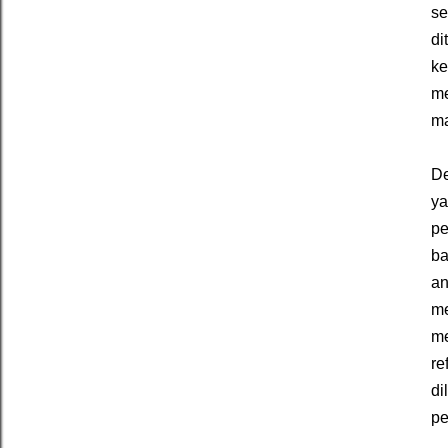
se
di
ke
me
ma
De
ya
pe
ba
an
me
me
re
di
pe