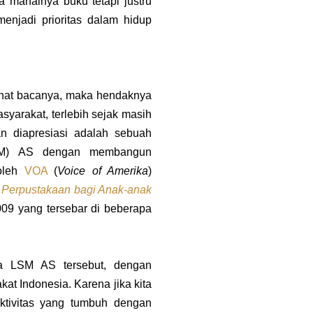
 mahalnya buku tetapi justru
enjadi prioritas dalam hidup
minat bacanya, maka hendaknya
yarakat, terlebih sejak masih
an diapresiasi adalah sebuah
LSM) AS dengan membangun
 oleh
VOA
(
Voice of Amerika
)
Perpustakaan bagi Anak-anak
09 yang tersebar di beberapa
ada LSM AS tersebut, dengan
t Indonesia. Karena jika kita
ktivitas yang tumbuh dengan