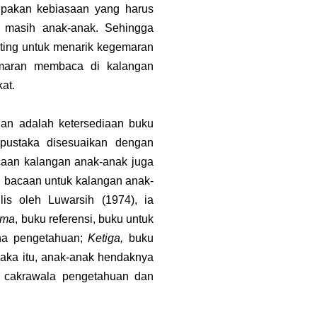
upakan kebiasaan yang harus
ak masih anak-anak. Sehingga
nting untuk menarik kegemaran
emaran membaca di kalangan
at.
ian adalah ketersediaan buku
pustaka disesuaikan dengan
caan kalangan anak-anak juga
n bacaan untuk kalangan anak-
lis oleh Luwarsih (1974), ia
ama
, buku referensi, buku untuk
na pengetahuan;
Ketiga,
buku
Maka itu, anak-anak hendaknya
as cakrawala pengetahuan dan