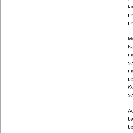
t
pe
p
Me
Ka
m
se
me
p
Ke
se
Ad
ba
be