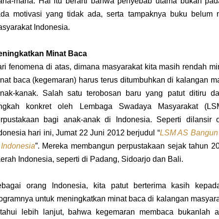
na-mana. Hal itu berarti bahwa penyebab utama bukan pada
da motivasi yang tidak ada, serta tampaknya buku belum m
syarakat Indonesia.
ningkatkan Minat Baca
ri fenomena di atas, dimana masyarakat kita masih rendah 
nat baca (kegemaran) harus terus ditumbuhkan di kalangan mas
nak-kanak. Salah satu terobosan baru yang patut ditiru d
angkah konkret oleh Lembaga Swadaya Masyarakat (
rpustakaan bagi anak-anak di Indonesia. Seperti dilansir
donesia hari ini, Jumat 22 Juni 2012 berjudul
“
LSM AS Bangun 
 Indonesia
”
. Mereka membangun perpustakaan sejak tahun 20
erah Indonesia, seperti di Padang, Sidoarjo dan Bali.
bagai orang Indonesia, kita patut berterima kasih kep
ogramnya untuk meningkatkan minat baca di kalangan masyaraka
tahui lebih lanjut, bahwa kegemaran membaca bukanlah a