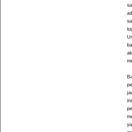
sa
ad
sa
tu
Un
ba
ak
me
Ba
p
ja
in
pe
me
ya