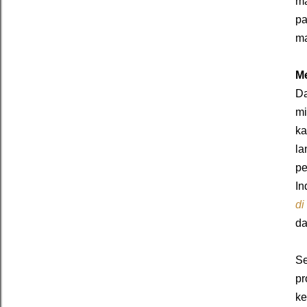
ma
pa
ma
Me
Da
mi
ka
l
pe
In
di
da
Se
pr
ke