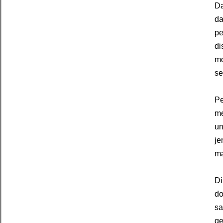
Da
d
pe
di
m
se
Pe
me
un
j
ma
Di
do
sa
g