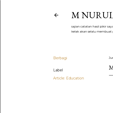
M NURUL
sajian catatan hasil pikir s
kelak akan selalu membuat p
Berbagi
Ju
M
Label
Article: Education