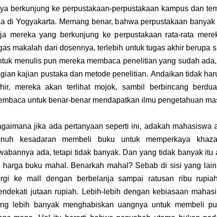
ya berkunjung ke perpustakaan-perpustakaan kampus dan te
a di Yogyakarta. Memang benar, bahwa perpustakaan banyak
ja mereka yang berkunjung ke perpustakaan rata-rata mer
gas makalah dari dosennya, terlebih untuk tugas akhir berupa skr
tuk menulis pun mereka membaca penelitian yang sudah ada
gian kajian pustaka dan metode penelitian.
Andaikan tidak har
hir, mereka akan terlihat mojok, sambil berbincang berdua
mbaca untuk benar-benar mendapatkan ilmu pengetahuan mas
gaimana jika ada pertanyaan seperti ini, adakah mahasiswa
enuh kesadaran membeli buku untuk memperkaya khaza
wabannya ada, tetapi tidak banyak.
Dan yang tidak banyak itu
i harga buku mahal. Benarkah mahal? Sebab di sisi yang la
rgi ke mall dengan berbelanja sampai ratusan ribu rup
ndekati jutaan rupiah. Lebih-lebih dengan kebiasaan mahasi
ng lebih banyak menghabiskan uangnya untuk membeli pul