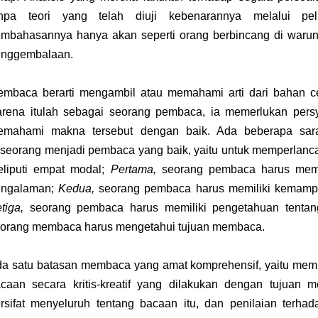
anpa teori yang telah diuji kebenarannya melalui pelb
mbahasannya hanya akan seperti orang berbincang di warun
enggembalaan.
mbaca berarti mengambil atau memahami arti dari bahan ce
rena itulah sebagai seorang pembaca, ia memerlukan persya
emahami makna tersebut dengan baik. Ada beberapa sara
seorang menjadi pembaca yang baik, yaitu untuk memperlanc
liputi empat modal;
Pertama,
seorang pembaca harus memi
engalaman;
Kedua,
seorang pembaca harus memiliki kemamp
tiga,
seorang pembaca harus memiliki pengetahuan tenta
orang membaca harus mengetahui tujuan membaca.
a satu batasan membaca yang amat komprehensif, yaitu me
caan secara kritis-kreatif yang dilakukan dengan tujua
rsifat menyeluruh tentang bacaan itu, dan penilaian terhad