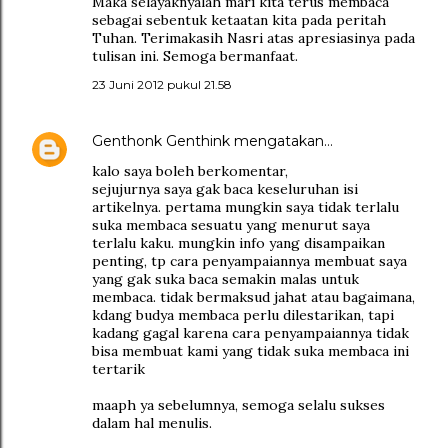
Maka selayaknyalah mari kita terus membaca
sebagai sebentuk ketaatan kita pada peritah
Tuhan. Terimakasih Nasri atas apresiasinya pada
tulisan ini. Semoga bermanfaat.
23 Juni 2012 pukul 21.58
Genthonk Genthink
mengatakan…
kalo saya boleh berkomentar,
sejujurnya saya gak baca keseluruhan isi
artikelnya. pertama mungkin saya tidak terlalu
suka membaca sesuatu yang menurut saya
terlalu kaku. mungkin info yang disampaikan
penting, tp cara penyampaiannya membuat saya
yang gak suka baca semakin malas untuk
membaca. tidak bermaksud jahat atau bagaimana,
kdang budya membaca perlu dilestarikan, tapi
kadang gagal karena cara penyampaiannya tidak
bisa membuat kami yang tidak suka membaca ini
tertarik
maaph ya sebelumnya, semoga selalu sukses
dalam hal menulis.