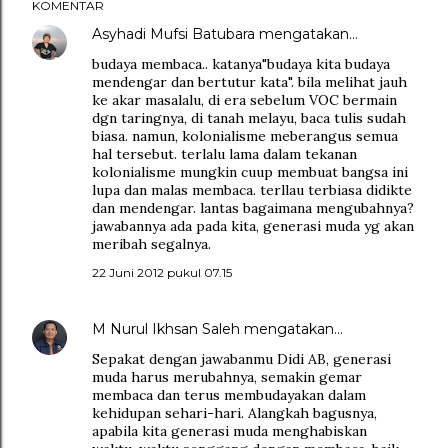
KOMENTAR
Asyhadi Mufsi Batubara
mengatakan…
budaya membaca.. katanya"budaya kita budaya
mendengar dan bertutur kata". bila melihat jauh
ke akar masalalu, di era sebelum VOC bermain
dgn taringnya, di tanah melayu, baca tulis sudah
biasa. namun, kolonialisme meberangus semua
hal tersebut. terlalu lama dalam tekanan
kolonialisme mungkin cuup membuat bangsa ini
lupa dan malas membaca. terllau terbiasa didikte
dan mendengar. lantas bagaimana mengubahnya?
jawabannya ada pada kita, generasi muda yg akan
meribah segalnya.
22 Juni 2012 pukul 07.15
M Nurul Ikhsan Saleh
mengatakan…
Sepakat dengan jawabanmu Didi AB, generasi
muda harus merubahnya, semakin gemar
membaca dan terus membudayakan dalam
kehidupan sehari-hari. Alangkah bagusnya,
apabila kita generasi muda menghabiskan