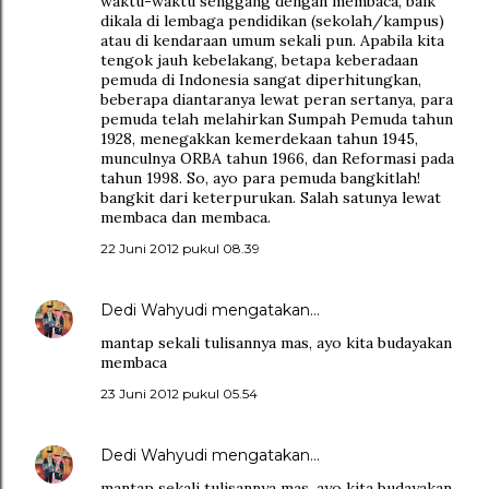
waktu-waktu senggang dengan membaca, baik
dikala di lembaga pendidikan (sekolah/kampus)
atau di kendaraan umum sekali pun. Apabila kita
tengok jauh kebelakang, betapa keberadaan
pemuda di Indonesia sangat diperhitungkan,
beberapa diantaranya lewat peran sertanya, para
pemuda telah melahirkan Sumpah Pemuda tahun
1928, menegakkan kemerdekaan tahun 1945,
munculnya ORBA tahun 1966, dan Reformasi pada
tahun 1998. So, ayo para pemuda bangkitlah!
bangkit dari keterpurukan. Salah satunya lewat
membaca dan membaca.
22 Juni 2012 pukul 08.39
Dedi Wahyudi
mengatakan…
mantap sekali tulisannya mas, ayo kita budayakan
membaca
23 Juni 2012 pukul 05.54
Dedi Wahyudi
mengatakan…
mantap sekali tulisannya mas, ayo kita budayakan