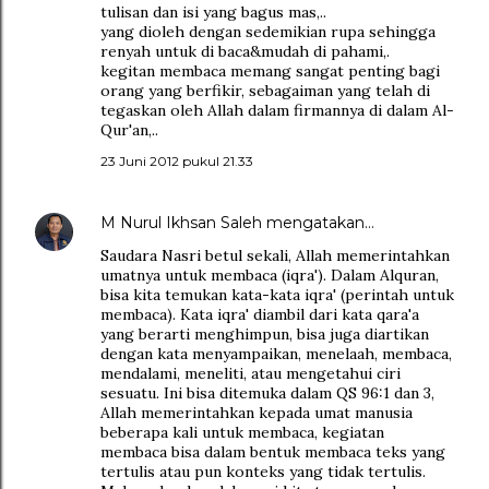
tulisan dan isi yang bagus mas,..
yang dioleh dengan sedemikian rupa sehingga
renyah untuk di baca&mudah di pahami,.
kegitan membaca memang sangat penting bagi
orang yang berfikir, sebagaiman yang telah di
tegaskan oleh Allah dalam firmannya di dalam Al-
Qur'an,..
23 Juni 2012 pukul 21.33
M Nurul Ikhsan Saleh
mengatakan…
Saudara Nasri betul sekali, Allah memerintahkan
umatnya untuk membaca (iqra'). Dalam Alquran,
bisa kita temukan kata-kata iqra' (perintah untuk
membaca). Kata iqra' diambil dari kata qara'a
yang berarti menghimpun, bisa juga diartikan
dengan kata menyampaikan, menelaah, membaca,
mendalami, meneliti, atau mengetahui ciri
sesuatu. Ini bisa ditemuka dalam QS 96:1 dan 3,
Allah memerintahkan kepada umat manusia
beberapa kali untuk membaca, kegiatan
membaca bisa dalam bentuk membaca teks yang
tertulis atau pun konteks yang tidak tertulis.