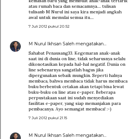
kemasan baru yang membuat anak-anak tertarik
atau rumah baca dan semacamnya.... tulisan
tulisanb M Nurul ini saya kira menjadi angkah
awal untuk memulai semua itu....
7 Juli 2012 pukul 20.52
M Nurul Ikhsan Saleh
mengatakan…
Sahabat Penausang33. Kegemaran anak-anak
saat ini di dunia on line, tidak seharusnya selalu
dikonotasikan kepada hal-hal negatif. Dunia on
line sebenarnya sangatlah bagus jika
dipergunakan sebaik mungkin. Seperti halnya
membaca, bahwa membaca tidak harus membaca
buku berbentuk cetakan akan tetapi bisa lewat
buku-buku on line atau e-paper. Beberapa
perpustakaan saat ini sudah menyediakan
fasilitas e-paper, yang siap memanjakan para
pembacanya. Ayo semangat membaca! :-)
7 Juli 2012 pukul 21.15
M Nurul Ikhsan Saleh
mengatakan…