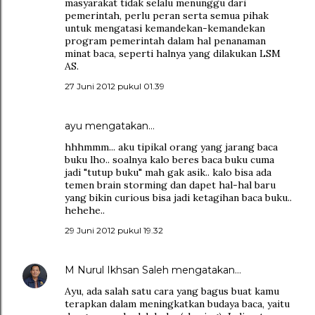
masyarakat tidak selalu menunggu dari
pemerintah, perlu peran serta semua pihak
untuk mengatasi kemandekan-kemandekan
program pemerintah dalam hal penanaman
minat baca, seperti halnya yang dilakukan LSM
AS.
27 Juni 2012 pukul 01.39
ayu
mengatakan…
hhhmmm... aku tipikal orang yang jarang baca
buku lho.. soalnya kalo beres baca buku cuma
jadi "tutup buku" mah gak asik.. kalo bisa ada
temen brain storming dan dapet hal-hal baru
yang bikin curious bisa jadi ketagihan baca buku..
hehehe..
29 Juni 2012 pukul 19.32
M Nurul Ikhsan Saleh
mengatakan…
Ayu, ada salah satu cara yang bagus buat kamu
terapkan dalam meningkatkan budaya baca, yaitu