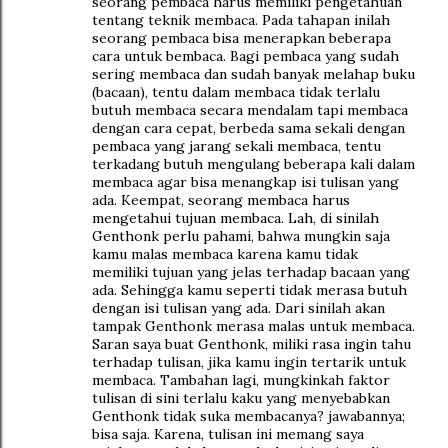
seorang pembaca harus memiliki pengetahuan
tentang teknik membaca. Pada tahapan inilah
seorang pembaca bisa menerapkan beberapa
cara untuk bembaca. Bagi pembaca yang sudah
sering membaca dan sudah banyak melahap buku
(bacaan), tentu dalam membaca tidak terlalu
butuh membaca secara mendalam tapi membaca
dengan cara cepat, berbeda sama sekali dengan
pembaca yang jarang sekali membaca, tentu
terkadang butuh mengulang beberapa kali dalam
membaca agar bisa menangkap isi tulisan yang
ada. Keempat, seorang membaca harus
mengetahui tujuan membaca. Lah, di sinilah
Genthonk perlu pahami, bahwa mungkin saja
kamu malas membaca karena kamu tidak
memiliki tujuan yang jelas terhadap bacaan yang
ada. Sehingga kamu seperti tidak merasa butuh
dengan isi tulisan yang ada. Dari sinilah akan
tampak Genthonk merasa malas untuk membaca.
Saran saya buat Genthonk, miliki rasa ingin tahu
terhadap tulisan, jika kamu ingin tertarik untuk
membaca. Tambahan lagi, mungkinkah faktor
tulisan di sini terlalu kaku yang menyebabkan
Genthonk tidak suka membacanya? jawabannya;
bisa saja. Karena, tulisan ini memang saya