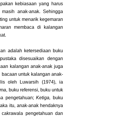
upakan kebiasaan yang harus
ak masih anak-anak. Sehingga
nting untuk menarik kegemaran
emaran membaca di kalangan
at.
ian adalah ketersediaan buku
pustaka disesuaikan dengan
caan kalangan anak-anak juga
n bacaan untuk kalangan anak-
lis oleh Luwarsih (1974), ia
ama
, buku referensi, buku untuk
na pengetahuan;
Ketiga,
buku
Maka itu, anak-anak hendaknya
as cakrawala pengetahuan dan