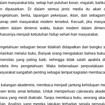
lam masyarakat kita, setiap hari puluhan koran, majalah, bahk
an dipasarkan.
Di dalam semua jenis media itu akan di
ngetahuan, berita, lapangan pekerjaan, iklan, dan sebaga
serap oleh masyarakat modern tersebut. Kecuali, jika masy
odern dalam dimensi waktu, bukan modern dalam dimens
harusnya menjadi kebutuhan hidup sehari-hari masyarakat.
ngetahuan sebagian besar tidaklah didapatkan dari bangku s
lainkan melalui buku. Banyak orang mengatakan bahwa buk
iversitas yang paling baik, sehingga tidak salah apabila
endela ilmu pengetahuan.
Maka keberadaan perpustakaan 
syarakat sangatlah penting sebagai tempat kagiatan membaca
 kalangan akademisi, membaca menjadi jantung kehidupan mer
sen tentu amat terbatas. U
ntuk memperluas cakrawala akad
rana yang mesti diakrabi.
Tanpa membaca buku, seorang akade
elap.
Analisis yang mereka lakukan terhadap segala persoalan