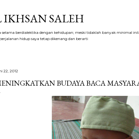
Langsung ke konten utama
 IKHSAN SALEH
aya selama berdialektika dengan kehidupan; meski tidaklah banyak minimal ini
erjalanan hidup saya tetap dikenang dan berarti
ni 22, 2012
ENINGKATKAN BUDAYA BACA MASYAR