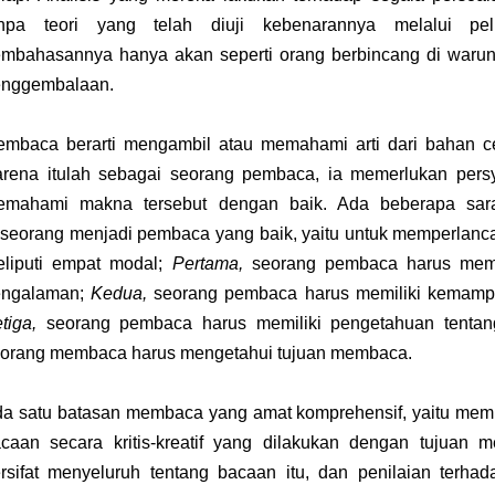
anpa teori yang telah diuji kebenarannya melalui pelb
mbahasannya hanya akan seperti orang berbincang di warun
enggembalaan.
mbaca berarti mengambil atau memahami arti dari bahan ce
rena itulah sebagai seorang pembaca, ia memerlukan persya
emahami makna tersebut dengan baik. Ada beberapa sara
seorang menjadi pembaca yang baik, yaitu untuk memperlanc
liputi empat modal;
Pertama,
seorang pembaca harus memi
engalaman;
Kedua,
seorang pembaca harus memiliki kemamp
tiga,
seorang pembaca harus memiliki pengetahuan tenta
orang membaca harus mengetahui tujuan membaca.
a satu batasan membaca yang amat komprehensif, yaitu me
caan secara kritis-kreatif yang dilakukan dengan tujua
rsifat menyeluruh tentang bacaan itu, dan penilaian terhad