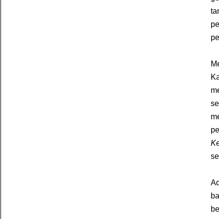
t
pe
p
Me
Ka
m
se
me
p
Ke
se
Ad
ba
be