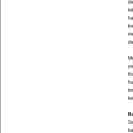
da
le
ha
kr
me
da
Me
ya
K
hu
te
ke
B
Se
ba