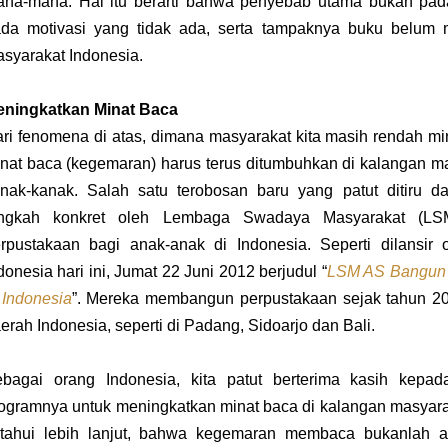
na-mana. Hal itu berarti bahwa penyebab utama bukan pada
da motivasi yang tidak ada, serta tampaknya buku belum m
syarakat Indonesia.
ningkatkan Minat Baca
ri fenomena di atas, dimana masyarakat kita masih rendah 
nat baca (kegemaran) harus terus ditumbuhkan di kalangan mas
nak-kanak. Salah satu terobosan baru yang patut ditiru d
angkah konkret oleh Lembaga Swadaya Masyarakat (
rpustakaan bagi anak-anak di Indonesia. Seperti dilansir
donesia hari ini, Jumat 22 Juni 2012 berjudul
“
LSM AS Bangun 
 Indonesia
”
. Mereka membangun perpustakaan sejak tahun 20
erah Indonesia, seperti di Padang, Sidoarjo dan Bali.
bagai orang Indonesia, kita patut berterima kasih kep
ogramnya untuk meningkatkan minat baca di kalangan masyaraka
tahui lebih lanjut, bahwa kegemaran membaca bukanlah a