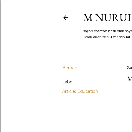
M NURUL
sajian catatan hasil pikir s
kelak akan selalu membuat p
Berbagi
Ju
M
Label
Article: Education