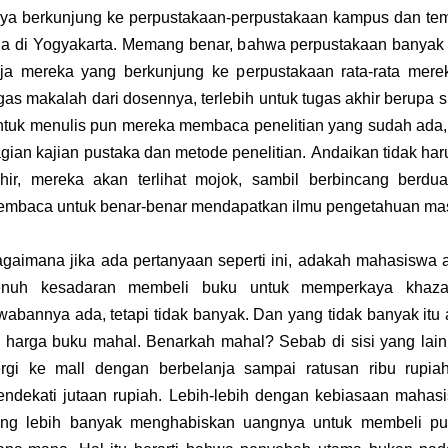
ya berkunjung ke perpustakaan-perpustakaan kampus dan te
a di Yogyakarta. Memang benar, bahwa perpustakaan banyak
ja mereka yang berkunjung ke perpustakaan rata-rata mer
gas makalah dari dosennya, terlebih untuk tugas akhir berupa skr
tuk menulis pun mereka membaca penelitian yang sudah ada
gian kajian pustaka dan metode penelitian.
Andaikan tidak har
hir, mereka akan terlihat mojok, sambil berbincang berdua
mbaca untuk benar-benar mendapatkan ilmu pengetahuan mas
gaimana jika ada pertanyaan seperti ini, adakah mahasiswa
enuh kesadaran membeli buku untuk memperkaya khaza
wabannya ada, tetapi tidak banyak.
Dan yang tidak banyak itu
i harga buku mahal. Benarkah mahal? Sebab di sisi yang la
rgi ke mall dengan berbelanja sampai ratusan ribu rup
ndekati jutaan rupiah. Lebih-lebih dengan kebiasaan mahasi
ng lebih banyak menghabiskan uangnya untuk membeli pul