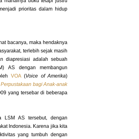
 mahalnya buku tetapi justru
enjadi prioritas dalam hidup
minat bacanya, maka hendaknya
yarakat, terlebih sejak masih
an diapresiasi adalah sebuah
LSM) AS dengan membangun
 oleh
VOA
(
Voice of Amerika
)
Perpustakaan bagi Anak-anak
09 yang tersebar di beberapa
ada LSM AS tersebut, dengan
t Indonesia. Karena jika kita
ktivitas yang tumbuh dengan