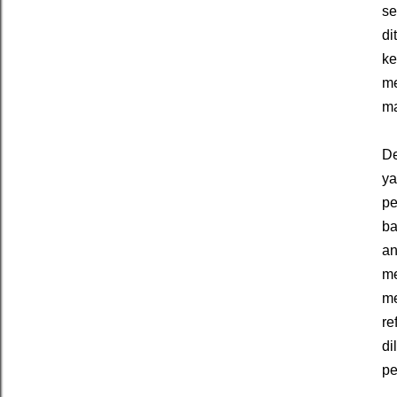
se
di
ke
me
ma
De
ya
pe
ba
an
me
me
re
di
pe