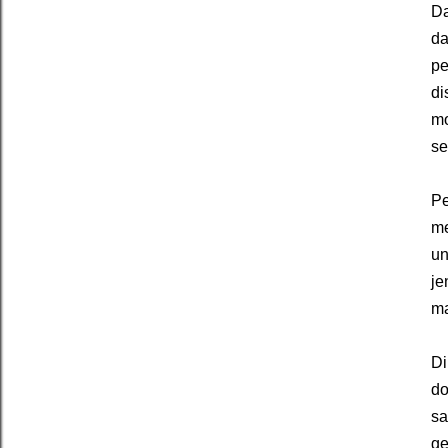
Da
d
pe
di
m
se
Pe
me
un
j
ma
Di
do
sa
g