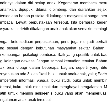
ndirinya dalam diri setiap anak. Kegemaran membaca mer
tanamkan, dipupuk, dibina, dibimbing, dan diarahkan sej
tersediaan bahan pustaka di kalangan masyarakat sangat pe
mbaca. Lewat perpustakaan tersebut, kita berharap keg
syarakat terlebih dikalangan anak-anak akan semakin meningk
ngan ketersediaan perpustakaan, perlu juga menjadi perhat
ng sesuai dengan kebutuhan masyarakat sekitar. Bahan 
rkembangan psikologi pembaca. Baik yang spesifik untuk ba
gi kalangan dewasa. Jangan sampai kemudian tertukar. Baha
ak bisa dibagi dalam beberapa bagian, seperti yang ditu
nyebutkan ada 3 klasifikasi buku untuk anak-anak, yaitu;
Pert
mperoleh informasi;
Kedua,
buku studi, buku untuk membi
ferensi, buku untuk menikmati dan menghayati pengalaman. 
latih untuk memilih jenis-jenis buku yang akan memperlu
ngalaman anak-anak tersebut.