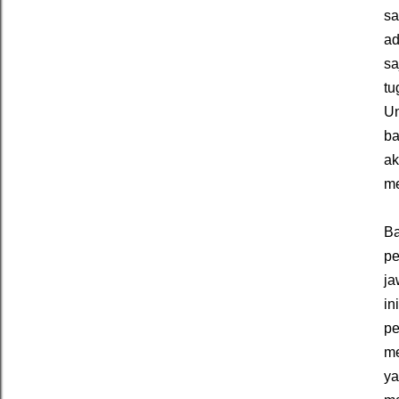
sa
ad
sa
tu
Un
ba
ak
me
Ba
p
ja
in
pe
me
ya