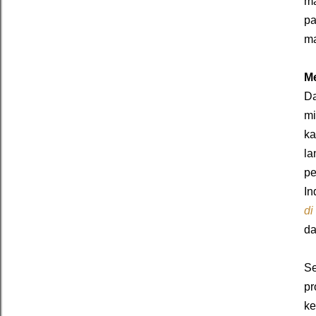
ma
pa
ma
Me
Da
mi
ka
l
pe
In
di
da
Se
pr
ke