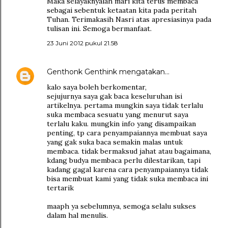
Maka selayaknyalah mari kita terus membaca
sebagai sebentuk ketaatan kita pada peritah
Tuhan. Terimakasih Nasri atas apresiasinya pada
tulisan ini. Semoga bermanfaat.
23 Juni 2012 pukul 21.58
Genthonk Genthink
mengatakan…
kalo saya boleh berkomentar,
sejujurnya saya gak baca keseluruhan isi
artikelnya. pertama mungkin saya tidak terlalu
suka membaca sesuatu yang menurut saya
terlalu kaku. mungkin info yang disampaikan
penting, tp cara penyampaiannya membuat saya
yang gak suka baca semakin malas untuk
membaca. tidak bermaksud jahat atau bagaimana,
kdang budya membaca perlu dilestarikan, tapi
kadang gagal karena cara penyampaiannya tidak
bisa membuat kami yang tidak suka membaca ini
tertarik
maaph ya sebelumnya, semoga selalu sukses
dalam hal menulis.