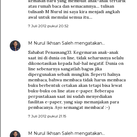
kemasan baru yang membuat anak-anak tertarik
atau rumah baca dan semacamnya.... tulisan
tulisanb M Nurul ini saya kira menjadi angkah
awal untuk memulai semua itu....
7 Juli 2012 pukul 20.52
M Nurul Ikhsan Saleh
mengatakan…
Sahabat Penausang33. Kegemaran anak-anak
saat ini di dunia on line, tidak seharusnya selalu
dikonotasikan kepada hal-hal negatif. Dunia on
line sebenarnya sangatlah bagus jika
dipergunakan sebaik mungkin. Seperti halnya
membaca, bahwa membaca tidak harus membaca
buku berbentuk cetakan akan tetapi bisa lewat
buku-buku on line atau e-paper. Beberapa
perpustakaan saat ini sudah menyediakan
fasilitas e-paper, yang siap memanjakan para
pembacanya. Ayo semangat membaca! :-)
7 Juli 2012 pukul 21.15
M Nurul Ikhsan Saleh
mengatakan…