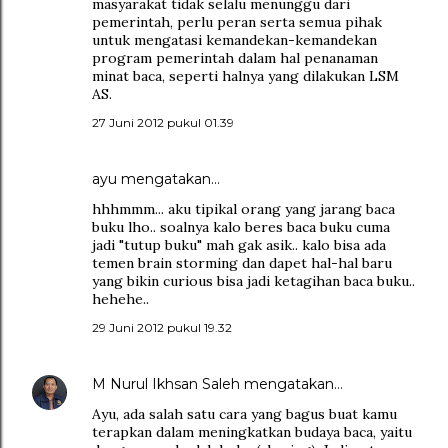
masyarakat tidak selalu menunggu dari
pemerintah, perlu peran serta semua pihak
untuk mengatasi kemandekan-kemandekan
program pemerintah dalam hal penanaman
minat baca, seperti halnya yang dilakukan LSM
AS.
27 Juni 2012 pukul 01.39
ayu
mengatakan…
hhhmmm... aku tipikal orang yang jarang baca
buku lho.. soalnya kalo beres baca buku cuma
jadi "tutup buku" mah gak asik.. kalo bisa ada
temen brain storming dan dapet hal-hal baru
yang bikin curious bisa jadi ketagihan baca buku..
hehehe..
29 Juni 2012 pukul 19.32
M Nurul Ikhsan Saleh
mengatakan…
Ayu, ada salah satu cara yang bagus buat kamu
terapkan dalam meningkatkan budaya baca, yaitu