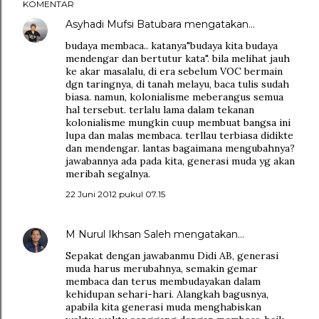
KOMENTAR
Asyhadi Mufsi Batubara
mengatakan…
budaya membaca.. katanya"budaya kita budaya
mendengar dan bertutur kata". bila melihat jauh
ke akar masalalu, di era sebelum VOC bermain
dgn taringnya, di tanah melayu, baca tulis sudah
biasa. namun, kolonialisme meberangus semua
hal tersebut. terlalu lama dalam tekanan
kolonialisme mungkin cuup membuat bangsa ini
lupa dan malas membaca. terllau terbiasa didikte
dan mendengar. lantas bagaimana mengubahnya?
jawabannya ada pada kita, generasi muda yg akan
meribah segalnya.
22 Juni 2012 pukul 07.15
M Nurul Ikhsan Saleh
mengatakan…
Sepakat dengan jawabanmu Didi AB, generasi
muda harus merubahnya, semakin gemar
membaca dan terus membudayakan dalam
kehidupan sehari-hari. Alangkah bagusnya,
apabila kita generasi muda menghabiskan