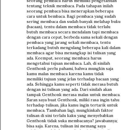
seorang pembaca harus memiliki pengetahuan
tentang teknik membaca. Pada tahapan inilah
seorang pembaca bisa menerapkan beberapa
cara untuk bembaca. Bagi pembaca yang sudah
sering membaca dan sudah banyak melahap buku
(bacaan), tentu dalam membaca tidak terlalu
butuh membaca secara mendalam tapi membaca
dengan cara cepat, berbeda sama sekali dengan
pembaca yang jarang sekali membaca, tentu
terkadang butuh mengulang beberapa kali dalam
membaca agar bisa menangkap isi tulisan yang
ada. Keempat, seorang membaca harus
mengetahui tujuan membaca. Lah, di sinilah
Genthonk perlu pahami, bahwa mungkin saja
kamu malas membaca karena kamu tidak
memiliki tujuan yang jelas terhadap bacaan yang
ada. Sehingga kamu seperti tidak merasa butuh
dengan isi tulisan yang ada. Dari sinilah akan
tampak Genthonk merasa malas untuk membaca.
Saran saya buat Genthonk, miliki rasa ingin tahu
terhadap tulisan, jika kamu ingin tertarik untuk
membaca. Tambahan lagi, mungkinkah faktor
tulisan di sini terlalu kaku yang menyebabkan
Genthonk tidak suka membacanya? jawabannya;
bisa saja. Karena, tulisan ini memang saya