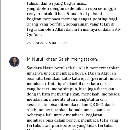
tulisan dan isi yang bagus mas,..
yang dioleh dengan sedemikian rupa sehingga
renyah untuk di baca&mudah di pahami,.
kegitan membaca memang sangat penting bagi
orang yang berfikir, sebagaiman yang telah di
tegaskan oleh Allah dalam firmannya di dalam Al-
Qur'an,..
23 Juni 2012 pukul 21.33
M Nurul Ikhsan Saleh
mengatakan…
Saudara Nasri betul sekali, Allah memerintahkan
umatnya untuk membaca (iqra'). Dalam Alquran,
bisa kita temukan kata-kata iqra' (perintah untuk
membaca). Kata iqra' diambil dari kata qara'a
yang berarti menghimpun, bisa juga diartikan
dengan kata menyampaikan, menelaah, membaca,
mendalami, meneliti, atau mengetahui ciri
sesuatu. Ini bisa ditemuka dalam QS 96:1 dan 3,
Allah memerintahkan kepada umat manusia
beberapa kali untuk membaca, kegiatan
membaca bisa dalam bentuk membaca teks yang
tertulis atau pun konteks yang tidak tertulis.