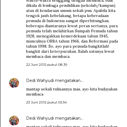
waktu-waktu senggang dengan membaca, baik
dikala di lembaga pendidikan (sekolah/kampus)
atau di kendaraan umum sekali pun. Apabila kita
tengok jauh kebelakang, betapa keberadaan
pemuda di Indonesia sangat diperhitungkan,
beberapa diantaranya lewat peran sertanya, para
pemuda telah melahirkan Sumpah Pemuda tahun
1928, menegakkan kemerdekaan tahun 1945,
munculnya ORBA tahun 1966, dan Reformasi pada
tahun 1998. So, ayo para pemuda bangkitlah!
bangkit dari keterpurukan. Salah satunya lewat
membaca dan membaca.
22 Juni 2012 pukul 08.39
Dedi Wahyudi
mengatakan…
mantap sekali tulisannya mas, ayo kita budayakan
membaca
23 Juni 2012 pukul 05.54
Dedi Wahyudi
mengatakan…
mantap sekali tulisannya mas, ayo kita budayakan